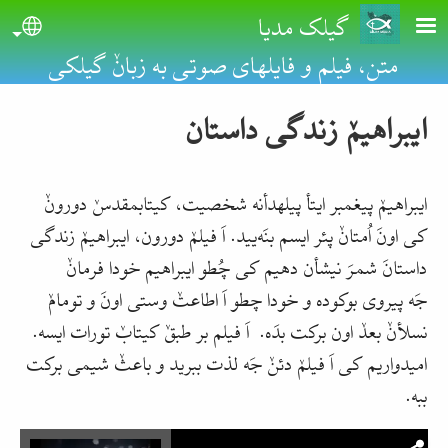
Skip to main conten
گیلک مدیا
uage
متن، فیلم و فایلهای صوتی به زبانٚ گیلکی
ایبراهیمٚ زندگی داستان
ایبراهیمٚ پیغمبر ایتأ پیلهدأنه شخصیت، کیتابمقدسٚ دورونٚ
کی اونَ اُمتانٚ پئر ایسم بنَه‌یید. اَ فیلمٚ دورون، ایبراهیمٚ زندگی
داستانَ شمرَ نیشأن دهیم کی چُطو ایبراهیم خودا فرمانٚ
جَه پیروی بوکوده و خودا چطو اَ اطاعتٚ وستی اونَ و تومامٚ
نسلأنٚ بعدٚ اون برکت بدَه. اَ فیلم بر طبقٚ کیتابٚ تورات ایسه.
امیدواریم کی اَ فیلمٚ دئنٚ جَه لذت ببرید و باعثٚ شیمی برکت
ببه.