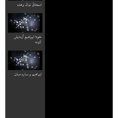
اسحاقٚ تولدٚ وعده
خودا ایبراهیمَ آزمایش
کونه
ایبراهیم و ساره مردَن