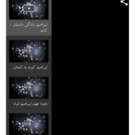
ایبراهیمٚ زندگی داستان -
کامل
ایبراهیمٚ کوچ به کنعان
خودا عهد ایبراهیمٚ امراه