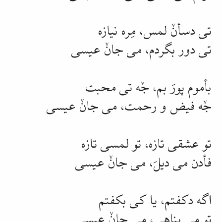
تی دسأنٚ لمس،
مِره
نیازه
تی دور
بگردم
، می جانٚ عیسی
بأموم
پورَ
بم، جٚه تی محبت
جٚه فیض و رحمت، می جانٚ عیسی
تو
عشقی
تازه، تو
لمسی
تازه
فأدن
می دیلَ، می جانٚ عیسی
اگه دکفتم، یا کی بکفتم
تو می
پناهی
، می جانٚ عیسی