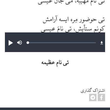
تی
حوضور
مِره
ایسه آرامش
کونم
ستأیش
، تی نامَ عیسی
Audio file
Loaded
:
Mute
پخش
0.49%
تی نام عظیمه
اشتراک گذاری