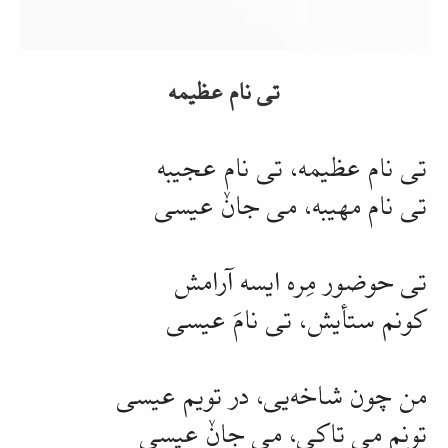
Video
تی نام عظیمه
تی نام
عظیمه
، تی نام
عجیبه
تی نام
مهیبه
، می جانٚ عیسی
تی
حوضور
مِره
ایسه آرامش
کونم
ستأیش
، تی نامَ عیسی
من چون شاخه‌یی، در
تویم
عیسی
تونم می
تاکی
، می جانٚ عیسی