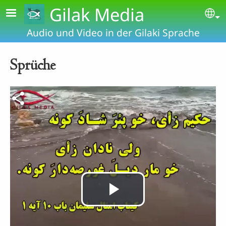
Skip to main content
Gilak Media
Se
Audio und Video in der Gilaki Sprache
Sprüche
Video-Datei
Video