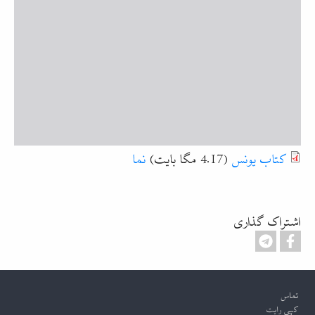
کتاب یونس
(4.17 مگا بایت)
نما
اشتراک گذاری
Footer
تماس
کپی رایت