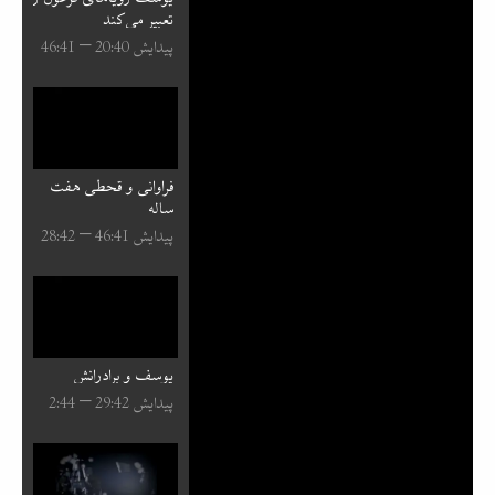
تعبیر می‌کند
پیدایش 40:⁧20⁩ – 41:⁧46⁩
فراوانی و قحطی هفت
ساله
پیدایش 41:⁧46⁩ – 42:⁧28⁩
یوسف و برادرانش
پیدایش 42:⁧29⁩ – 44:⁧2⁩