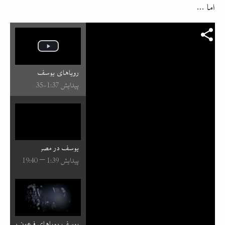
اما ...
رویاهای یوسف
پیدایش 37:⁧1⁩-35
یوسف در مصر
پیدایش 39:⁧1⁩ – 40:⁧19⁩
یوسف رویاهای فرعون را