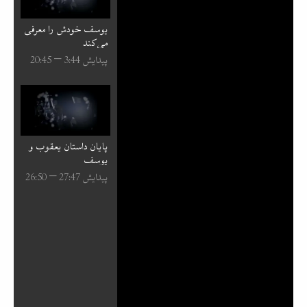
یوسف خودش را معرفی
می‌کند
پیدایش 44:⁧3⁩ – 45:⁧20⁩
پایان داستان یعقوب و
یوسف
پیدایش 47:⁧27⁩ – 50:⁧26⁩