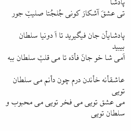
پادشأ
تی عشقَ آشکارَ کونی جُلجُتا صلیبٚ جور
پادشایأن جان فیگیرید تا اَ دونیا سلطان
بیبید
اَمی شا خو جانَ فأدَه تا می قلبٚ سلطان ببه
عاشقأنه خأندن درم چون دأنم می سلطان
تویی
می عشق تویی می فخر تویی می محبوب و
سلطان تویی