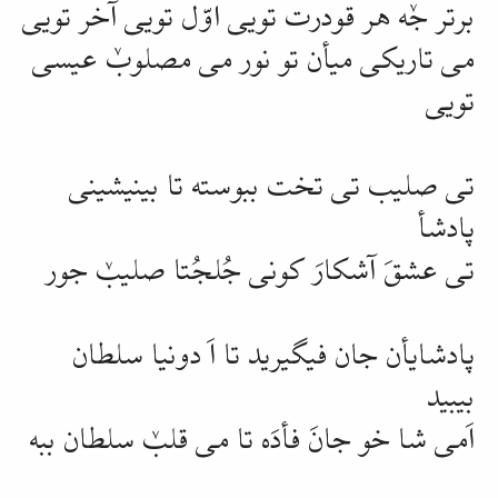
برتر جٚه هر قودرت تویی اوّل تویی آخر تویی
می تاریکی میأن تو نور می مصلوبٚ عیسی
تویی
تی صلیب تی تخت ببوسته تا بینیشینی
پادشأ
تی عشقَ آشکارَ کونی جُلجُتا صلیبٚ جور
پادشایأن جان فیگیرید تا اَ دونیا سلطان
بیبید
اَمی شا خو جانَ فأدَه تا می قلبٚ سلطان ببه