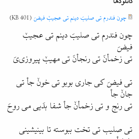
Document
چون فندرم تی صلیبَ دینم تی عجیبٚ فیضَ
(401 KB)
چون فندرم تی صلیبَ دینم تی عجیبٚ
فیضَ
تی زخمأنَ تی رنجأنَ تی مهیبٚ
پیروزی‌یَ
تی فیضَ کی جاری بوبو تی خونٚ جأ تی
جانٚ جأ
تی رنج و تی زخمأنٚ جأ شفا بدَیی می روحَ
تی صلیب تی تخت ببوسته تا بینیشینی