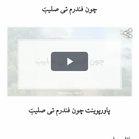
چون فندرم تی صلیبَ
Video file
Play
Video
پاورپوینت چون فندرم تی صلیبَ
دانلودها