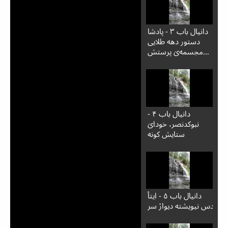
دانیال باب ۳ - پادشا
دستور دهه طلایی
مجسمه‌یَ پرستش
بوکونید
دانیال باب ۴ -
نبوکدنصر، خودایَ
ستایش کونه
دانیال باب ۵ - ایتأ
دس نیویشته دیوارٚ سر