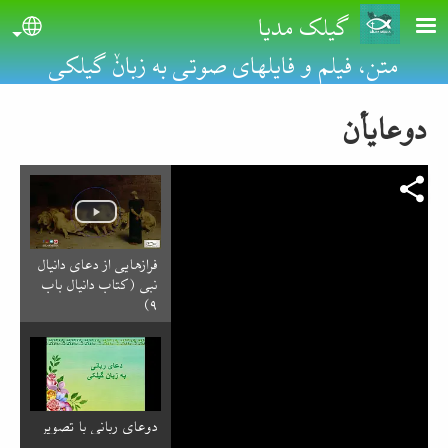
Skip to main conten
گیلک مدیا
uage
متن، فیلم و فایلهای صوتی به زبانٚ گیلکی
دوعایأن
فرازهایی از دعای دانیال
نبی (کتاب دانیال باب
۹)
دوعای ربانی با تصویر