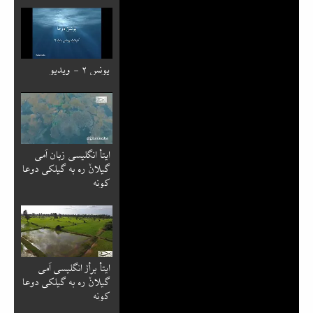
یونس ۲ - ویدیو
ایتأ انگلیسی زبان اَمی
گیلانٚ ره به گیلکی دوعا
کونه
ایتأ برأرٚ انگلیسی اَمی
گیلانٚ ره به گیلکی دوعا
کونه