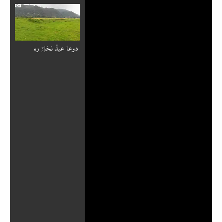
دوعا عیدٚ نخلٚ ره