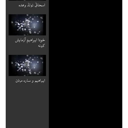
اسحاقٚ تولدٚ وعده
خودا ایبراهیمَ آزمایش
کونه
ایبراهیم و ساره مردَن