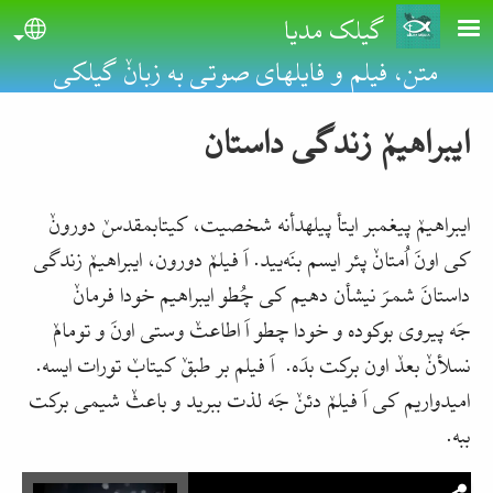
Skip to main conten
گیلک مدیا
uage
متن، فیلم و فایلهای صوتی به زبانٚ گیلکی
ایبراهیمٚ زندگی داستان
ایبراهیمٚ پیغمبر ایتأ پیلهدأنه شخصیت، کیتابمقدسٚ دورونٚ
کی اونَ اُمتانٚ پئر ایسم بنَه‌یید. اَ فیلمٚ دورون، ایبراهیمٚ زندگی
داستانَ شمرَ نیشأن دهیم کی چُطو ایبراهیم خودا فرمانٚ
جَه پیروی بوکوده و خودا چطو اَ اطاعتٚ وستی اونَ و تومامٚ
نسلأنٚ بعدٚ اون برکت بدَه. اَ فیلم بر طبقٚ کیتابٚ تورات ایسه.
امیدواریم کی اَ فیلمٚ دئنٚ جَه لذت ببرید و باعثٚ شیمی برکت
ببه.