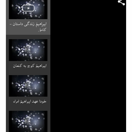
ایبراهیمٚ زندگی داستان -
کامل
ایبراهیمٚ کوچ به کنعان
خودا عهد ایبراهیمٚ امراه