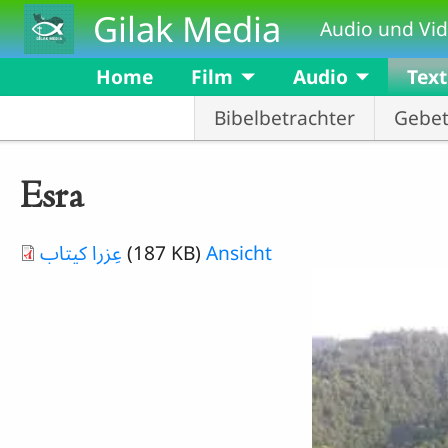
Skip to main content
Gilak Media
Audio und Vid
Home
Film
Audio
Text
Bibelbetrachter
Gebe
Esra
Document
عِزرا کیتاب
(187 KB)
Ansicht