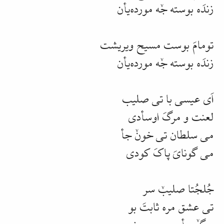
زندَه بوسته جٚه مورده‌یأن
تومامَ بوست مسیح ویریشت
زندَه بوسته جٚه مورده‌یأن
اَی عیسی با تی صلیب
لعنت و مرگَ اوسأدی
می سلطان تی خونٚ جأ
می گونایَ پاکَ کودی
جُلجُتا صلیبٚ سر
تی عشق مره ثابتَ بو
مرگٚ جأ سیومی روز