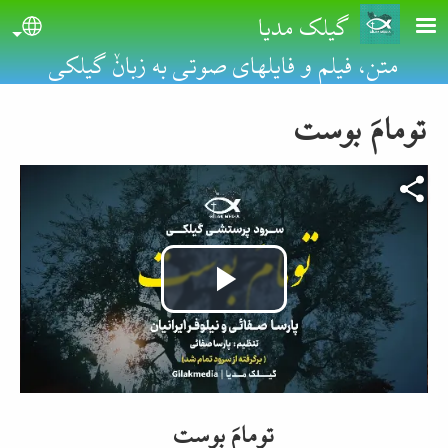
Skip to main conten
گیلک مدیا
uage
متن، فیلم و فایلهای صوتی به زبانٚ گیلکی
تومامَ بوست
Video file
Play
Video
تومامَ بوست