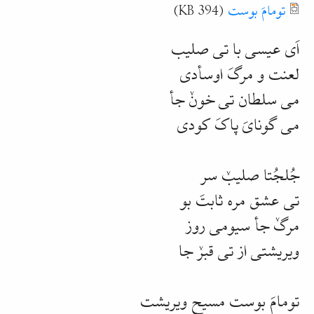
Document
تومامَ بوست
(394 KB)
اَی عیسی با تی صلیب
لعنت و مرگَ اوسأدی
می سلطان تی خونٚ جأ
می گونایَ پاکَ کودی
جُلجُتا صلیبٚ سر
تی عشق مره ثابتَ بو
مرگٚ جأ سیومی روز
ویریشتی از تی قبرٚ جا
تومامَ بوست مسیح ویریشت