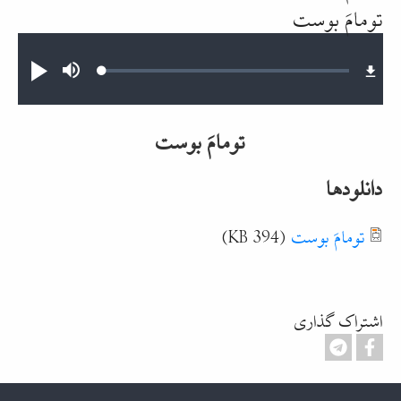
تومامَ بوست
Audio file
Loaded
:
Mute
پخش
0.40%
تومامَ بوست
دانلودها
Document
تومامَ بوست
(394 KB)
اشتراک گذاری