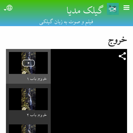
گیلک مدیا
Skip to main conten
uage
فیلم و صوت به زبان گیلکی
خروج
خروج باب ۱
خروج باب ۲