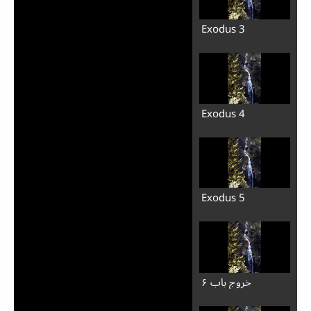
Exodus 3
Exodus 4
Exodus 5
خروج باب ۶