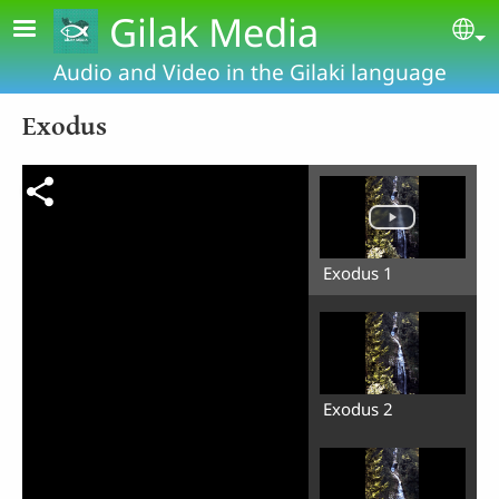
Skip to main content
Gilak Media
Se
Audio and Video in the Gilaki language
Exodus
Exodus 1
Exodus 2