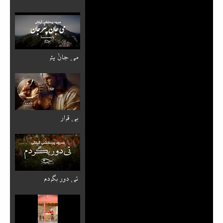
می جانٚ پئر
بی قرار
تی دور بگردم