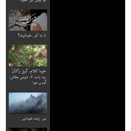
تا به کی خوداوند؟
خودا کلام، گیلٚ زأکأنٚ
رِه، باب ۲، دومی بخش:
آدم و حوا
می زنده خودایی