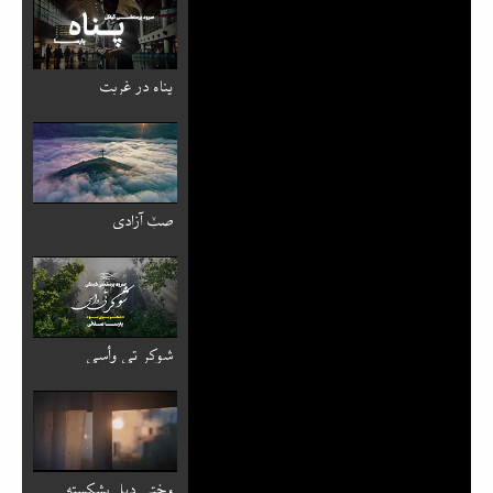
پناه در غربت
صبٚ آزادی
شوکر تی وأسی
وختی دیل بشکسته