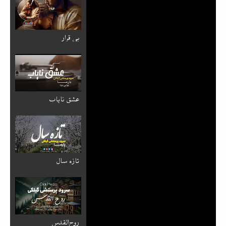
بی قرار
عشق نایاب
تازه سال
روح‌القدس