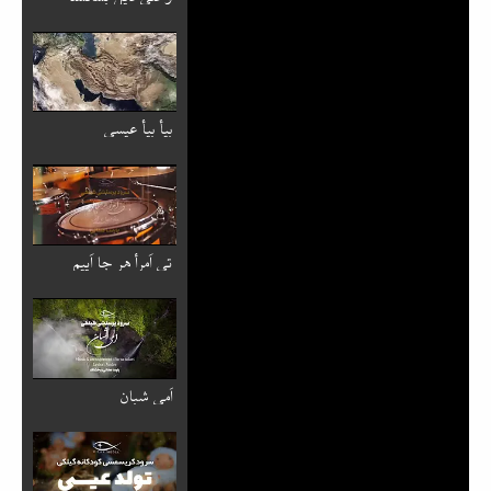
بیأ بیأ عیسی
تی اَمرأ هر جا اَییم
اَمی شبان