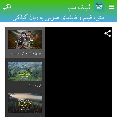
Skip to main conten
گیلک مدیا
uage
متن، فیلم و فایلهای صوتی به زبانٚ گیلکی
چون فأندرم تی صلیبَ
تی مأنستن
تو ایسی می خودا