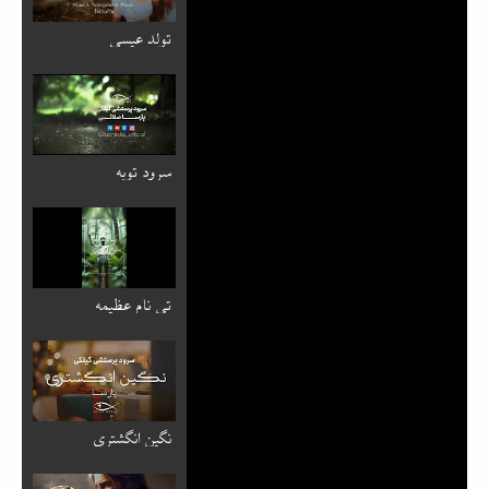
تولد عیسی
سرود توبه
تی نام عظیمه
نگین انگشتری