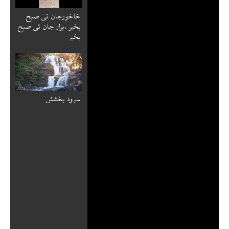
خاخورجان تی صبح
بخیر ،برار جان تی صبح
بخیر
سرود بخشش