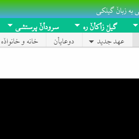
 به زبانٚ گیلکی
گیلٚ زأکأنٚ ره
سرودأنٚ پرستشی
عهد جدید
دوعایأن
خانه و خانوادٚه