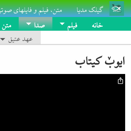
Skip to main conten
گیلک مدیا
متن، فیلم و فایلهای صوتی
خانه
فیلم
صدا
متن
عهد عتیق
ایوبٚ کیتاب