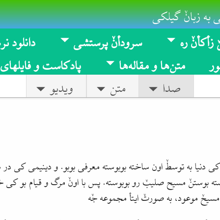
 به زبانٚ گیلکی
 زأکأنٚ ره
سرودأنٚ پرستشی
دانلود نرم
ر
متن‌ها و مقاله‌ها
پادکاست و فایلهای
صدا
متن
ویدیو
 کی دنیا به توسطٚ اون ساخته بوبوسته معرفی بوبو. و دینیمی کی در 
ته بوستنٚ مسیح صلیبٚ رو بوبوسته. پس با اونٚ مرگ و قیام بو کی خو م
مسیحٚ موعود، به صورتٚ ایتأ مجموعه جٚه