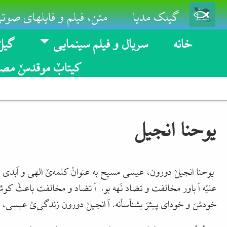
Skip to main conten
گیلک مدیا
متن، فیلم و فایلهای صوتی
خانه
سریال و فیلم سینمایی
گیلٚ
کیتابٚ موقدسٚ مصو
یوحنا انجیل
یوحنا انجیلٚ دورون، عیسی مسیح به عنوانٚ کلمه‌یٚ الهی و اَبدی
علیٚه اَ باور مخالفت و تضاد نَهه بو. اَ تضاد و مخالفت باعثٚ کوش
خودشَ و خودای پیئرَ بشنأسأنه. اَ انجیلٚ دورون زندگی‌یٚ عیسی، 