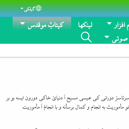
گیلکی
Select your language
 افزار
لینکها
کیتابٚ موقدس
 صوتی
سرتاسرٚ دورانی کی عیسی مسیح اَ دنیایٚ خاکی دورون ایسه بو بر
أموریتَ به انجام و کمال برسأنه و با انجامٚ اَ مأموریت