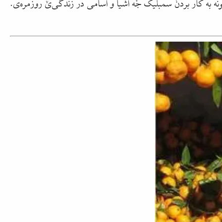
به کار بردنٚ سمبلیک جٚه اشیا و اسامی در زندگی‌یٚ روزمره‌ی.