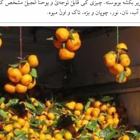
 بکشه بوبوسته. چیزی کی قابلٚ توجه‌یٚ و یوحنا انجیلٚ مشخص کونه 
 آب، نان، نور، چوپان و برّه، تاک و اونٚ میوه.