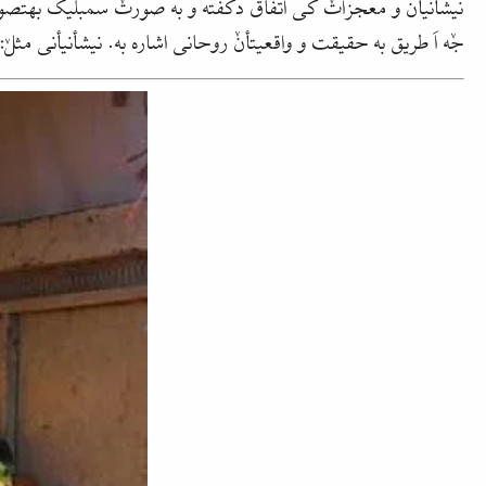
نیشأنیأن و معجزاتٚ کی اتفاق دکفته و به صورتٚ سمبلیک بهتصویر
جٚه اَ طریق به حقیقت و واقعیتأنٚ روحانی اشاره به. نیشأنیأنی مثلٚ: